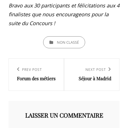
Bravo aux 30 participants et félicitations aux 4
finalistes que nous encourageons pour la
suite du Concours !
CATEGORIES
NON CLASSÉ
Navigation
de
Previous
PREV POST
Next
NEXT POST
l’article
Forum des métiers
Séjour à Madrid
Post
Post
LAISSER UN COMMENTAIRE