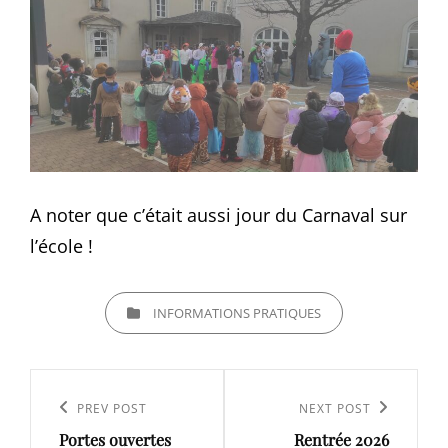
A noter que c’était aussi jour du Carnaval sur
l’école !
CATEGORIES
INFORMATIONS PRATIQUES
Navigation
de
Previous
PREV POST
Next
NEXT POST
l’article
Portes ouvertes
Rentrée 2026
Post
Post