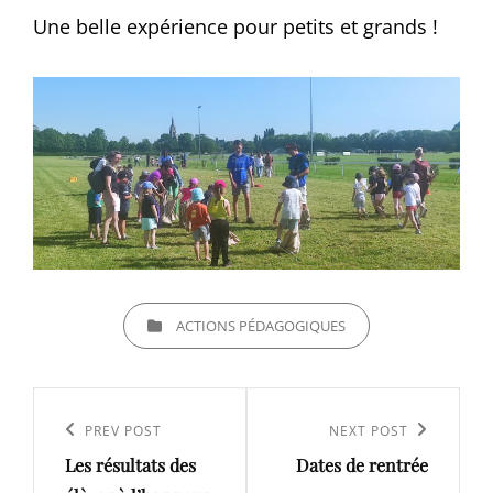
Une belle expérience pour petits et grands !
CATEGORIES
ACTIONS PÉDAGOGIQUES
Navigation
de
Previous
PREV POST
Next
NEXT POST
l’article
Les résultats des
Dates de rentrée
Post
Post