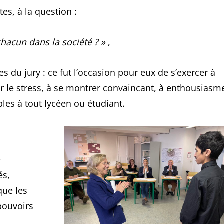
es, à la question :
chacun dans la société ? »
,
es du jury : ce fut l’occasion pour eux de s’exercer à
er le stress, à se montrer convaincant, à enthousiasm
les à tout lycéen ou étudiant.
e
és,
que les
pouvoirs