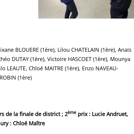
ixane BLOUERE (1ère), Lilou CHATELAIN (1ère), Anaïs
théo DUTAY (1ère), Victoire HASCOET (1ère), Mounya
lo LEAUTE, Chloé MAITRE (1ère), Enzo NAVEAU-
ROBIN (1ère)
ème
 de la finale de district ; 2
prix : Lucie Andruet,
jury : Chloé Maître