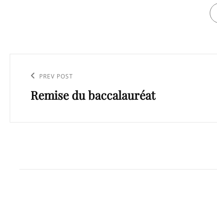
TA
Navigation
de
Previous
PREV POST
l’article
Remise du baccalauréat
Post