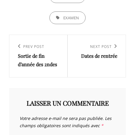
TAGS,
EXAMEN
Navigation
de
Previous
PREV POST
Next
NEXT POST
l’article
Sortie de fin
Dates de rentrée
Post
Post
d’année des 2ndes
LAISSER UN COMMENTAIRE
Votre adresse e-mail ne sera pas publiée.
Les
champs obligatoires sont indiqués avec
*