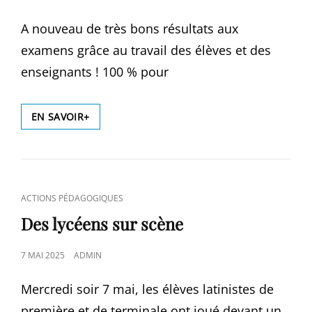
ON
A nouveau de très bons résultats aux
examens grâce au travail des élèves et des
enseignants ! 100 % pour
RÉSULTATS
EN SAVOIR+
AUX
EXAMENS
–
JUILLET
2025
CAT
ACTIONS PÉDAGOGIQUES
LINKS
Des lycéens sur scène
POSTED
7 MAI 2025
ADMIN
ON
Mercredi soir 7 mai, les élèves latinistes de
première et de terminale ont joué devant un