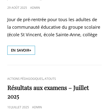
POSTED
29 AOÛT 2025
ADMIN
ON
Jour de pré-rentrée pour tous les adultes de
la communauté éducative du groupe scolaire
(école St Vincent, école Sainte-Anne, collège
JOURNÉES
EN SAVOIR+
DE
PRÉ-
RENTRÉE
CAT
,
ACTIONS PÉDAGOGIQUES
ATOUTS
LINKS
Résultats aux examens – Juillet
2025
POSTED
10 JUILLET 2025
ADMIN