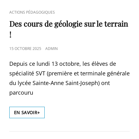
CAT
ACTIONS PÉDAGOGIQUES
LINKS
Des cours de géologie sur le terrain
!
POSTED
15 OCTOBRE 2025
ADMIN
ON
Depuis ce lundi 13 octobre, les élèves de
spécialité SVT (première et terminale générale
du lycée Sainte-Anne Saint-Joseph) ont
parcouru
DES
EN SAVOIR+
COURS
DE
GÉOLOGIE
SUR