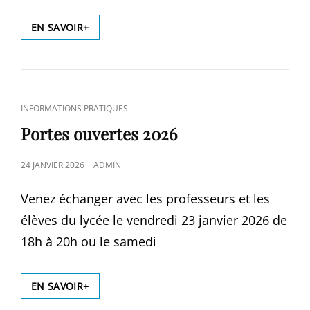
TEMPS
EN SAVOIR+
DE
FÊTE
AU
LYCÉE
CAT
INFORMATIONS PRATIQUES
LINKS
Portes ouvertes 2026
POSTED
24 JANVIER 2026
ADMIN
ON
Venez échanger avec les professeurs et les
élèves du lycée le vendredi 23 janvier 2026 de
18h à 20h ou le samedi
PORTES
EN SAVOIR+
OUVERTES