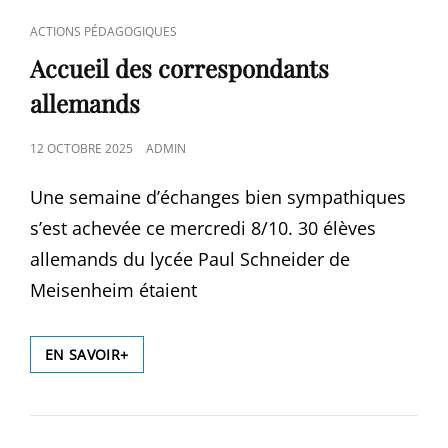
LE
CAT
ACTIONS PÉDAGOGIQUES
TERRAIN
LINKS
!
Accueil des correspondants
allemands
POSTED
12 OCTOBRE 2025
ADMIN
ON
Une semaine d’échanges bien sympathiques
s’est achevée ce mercredi 8/10. 30 élèves
allemands du lycée Paul Schneider de
Meisenheim étaient
ACCUEIL
EN SAVOIR+
DES
CORRESPONDANTS
ALLEMANDS