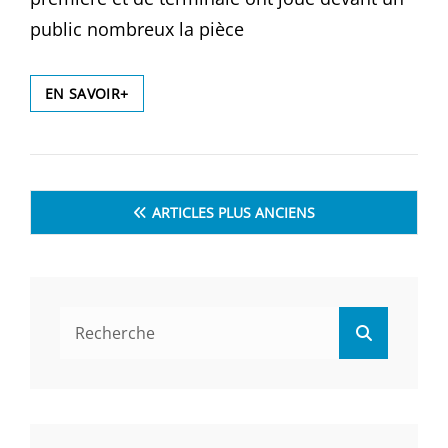
public nombreux la pièce
DES
EN SAVOIR+
LYCÉENS
SUR
SCÈNE
Navigation
ARTICLES PLUS ANCIENS
des
articles
Search
Search
for: