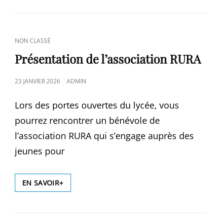
2026
CAT
NON CLASSÉ
LINKS
Présentation de l’association RURA
POSTED
23 JANVIER 2026
ADMIN
ON
Lors des portes ouvertes du lycée, vous
pourrez rencontrer un bénévole de
l’association RURA qui s’engage auprès des
jeunes pour
PRÉSENTATION
EN SAVOIR+
DE
L’ASSOCIATION
RURA